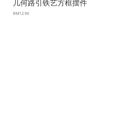
几何路引铁艺方框摆件
RM
12.90