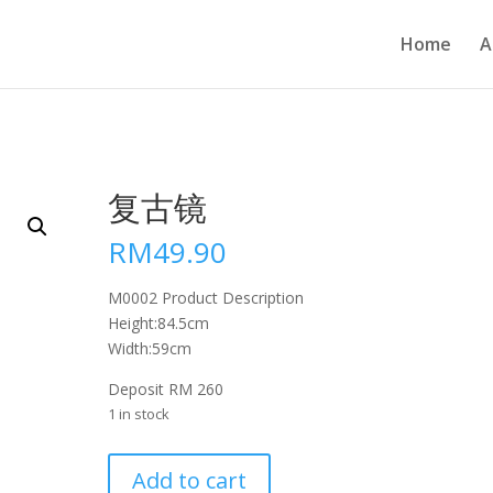
Home
A
复古镜
RM
49.90
M0002 Product Description
Height:84.5cm
Width:59cm
Deposit RM 260
1 in stock
复
Add to cart
古