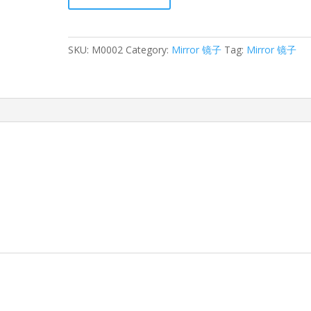
镜
quantity
SKU:
M0002
Category:
Mirror 镜子
Tag:
Mirror 镜子