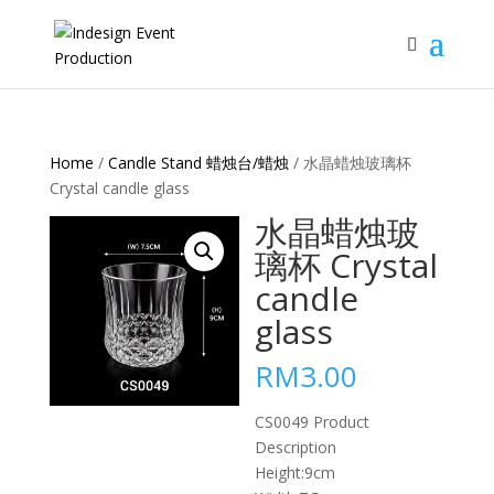
Home
/
Candle Stand 蜡烛台/蜡烛
/ 水晶蜡烛玻璃杯
Crystal candle glass
水晶蜡烛玻
璃杯 Crystal
candle
glass
RM
3.00
CS0049 Product
Description
Height:9cm