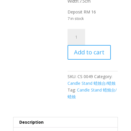
Width:7.5cm
Deposit RM 16
7 in stock
水
晶
蜡
Add to cart
烛
玻
璃
杯
SKU:
CS 0049
Category:
Crystal
Candle Stand 蜡烛台/蜡烛
candle
Tag:
Candle Stand 蜡烛台/
glass
蜡烛
quantity
Description