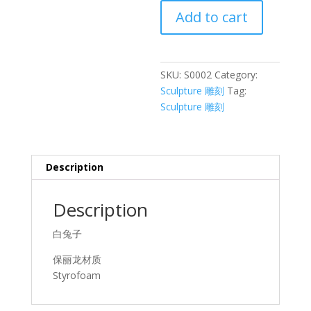
白
Add to cart
兔
子
quantity
SKU:
S0002
Category:
Sculpture 雕刻
Tag:
Sculpture 雕刻
Description
Description
白兔子
保丽龙材质
Styrofoam