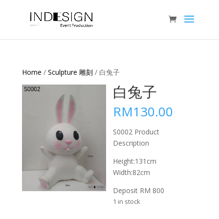
Home
/
Sculpture 雕刻
/ 白兔子
白兔子
RM
130.00
S0002 Product
Description
Height:131cm
Width:82cm
Deposit RM 800
1 in stock