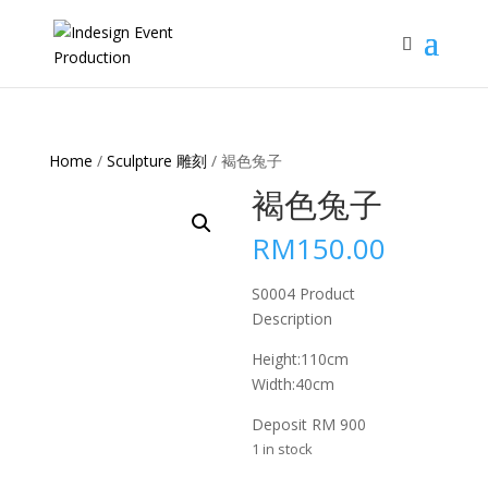
Home
/
Sculpture 雕刻
/ 褐色兔子
褐色兔子
RM
150.00
S0004 Product
Description
Height:110cm
Width:40cm
Deposit RM 900
1 in stock