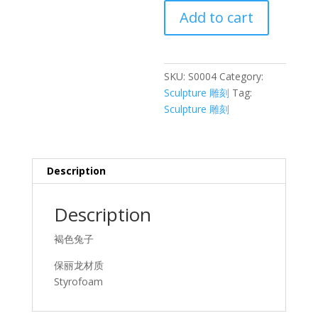
褐
Add to cart
色
兔
子
quantity
SKU:
S0004
Category:
Sculpture 雕刻
Tag:
Sculpture 雕刻
Description
Description
褐色兔子
保丽龙材质
Styrofoam